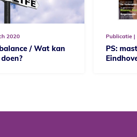
Publicatie
18
Septembe
/ Wat kan
PS: masters @ wo
Eindhoven Busine