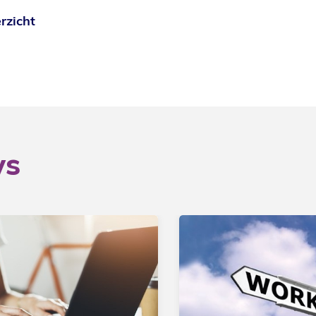
rzicht
ws