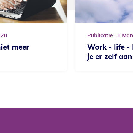
Publicatie
1
March
2020
Work - life - balance 
je er zelf aan doen?