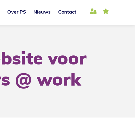
Over PS
Nieuws
Contact
bsite voor
rs @ work