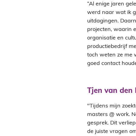
“Al enige jaren gel
werd naar wat ik 
uitdagingen. Daarn
projecten, waarin e
organisatie en cult
productiebedrijf me
toch weten ze me w
goed contact houde
Tjen van den
''Tijdens mijn zoek
masters @ work. Na
gesprek. Dit verliep
de juiste vragen o