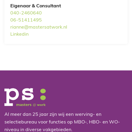
Eigenaar & Consultant
040-2460640
06-51411495
rianne@mastersatwork.nl
Linkedin
Al meer dan 25 jaar zijn wij een werving- en
selectiebureau voor functies op MBO-, HBO- en WO-
niveau in diverse vakgebieden.